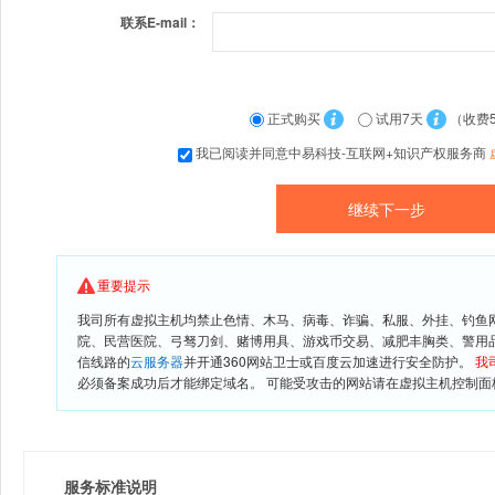
联系E-mail：
正式购买
试用7天
（收费
我已阅读并同意中易科技-互联网+知识产权服务商
重要提示
我司所有虚拟主机均禁止色情、木马、病毒、诈骗、私服、外挂、钓鱼
院、民营医院、弓驽刀剑、赌博用具、游戏币交易、减肥丰胸类、警用
信线路的
云服务器
并开通360网站卫士或百度云加速进行安全防护。
我
必须备案成功后才能绑定域名。 可能受攻击的网站请在虚拟主机控制面板
服务标准说明