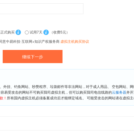
正式购买
试用7天
（收费5元）
同意中易科技-互联网+知识产权服务商
虚拟主机购买协议
、外挂、钓鱼网站、秒赞程序、垃圾邮件等非法网站，对于成人用品、 空包网站、
险容易受攻击的网站不可购买我司虚拟主机，但可以购买我司电信线路的
云服务器
并开
款！
所有国内虚拟主机必须备案成功后才能绑定域名。 可能受攻击的网站请在虚拟主机