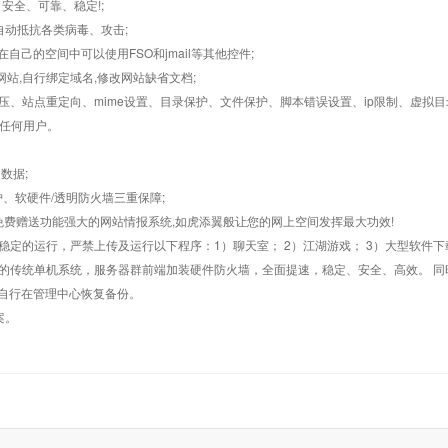
，安全、可靠、稳定!;
墙,自动抵抗各类病毒、攻击;
在自己的空间中可以使用FSO和jmail等其他控件;
止网站,自行绑定域名,修改网站缺省文档;
AR解压、站点重定向、mime设置、目录保护、文件保护、脚本错误设置、ip限制、虚拟
对任何用户。
数据;
护、软硬件/透明防火墙三重保障;
购，免费赠送功能强大的网站情报系统,如虎添翼般让您的网上空间发挥最大功效!
常稳定的运行，严禁上传及运行以下程序：1）聊天室； 2）江湖游戏； 3）大型软件下
般的传统单机系统，服务器群前端加装硬件防火墙，全面提速，稳定、安全、高效。 同时
以自行在管理中心恢复备份。
案。