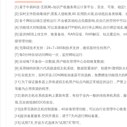
[1] 基于中易科技-互联网+知识产权服务商云计算平台，安全、可靠、稳定!;
[2] 实时文件防病毒保护,黑客入侵检测,IIS 应用防火墙,自动抵抗各类病毒、
[3] 各个网站以独立进程运行,不会被其他站点负载影响,在自己的空间中可以使用
[4] 功能强大控制面板,可以直接修改FTP密码,自行停止网站,自行绑定域名,
[5] 提供WEB上传文件、恢复备份、RAR压缩、RAR解压、站点重定向
级管理功能;
[6] 无障碍技术支持：24×7×365制技术支持，微笑面对任何用户。
[7] 每3分钟自动访问网站一次，监控网站运行.
[8] 自动每7天备份一次数据,用户能在管理中心自助恢复数据;
[9] 采用独特的第六代高级虚拟主机系统、数据双重保护、软硬件/透明防火
[10] 在线支付，实时开设,CDN网络加速器可供选购，免费赠送功能强大
[11] 为了保证服务器上所有虚拟主机用户站点均能正常稳定的运行，严禁上
等极为占用资源的程序。
[12] 新的主机在系统架构上重新布置，有别于业内一般的传统单机系统，
墙,完全效抵御DDOS攻击。
[13]业界完善的主机控制面板，40余项管理功能，可以自行在管理中心恢
[14]提供备案服务,空间开通后，请于7天内进行网站备案。
[15] 试用7天.开设方式选择为"试用7天"即可。