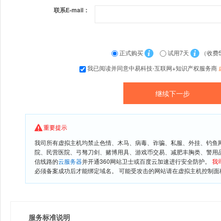
联系E-mail：
正式购买
试用7天
（收费
我已阅读并同意中易科技-互联网+知识产权服务商
重要提示
我司所有虚拟主机均禁止色情、木马、病毒、诈骗、私服、外挂、钓鱼
院、民营医院、弓驽刀剑、赌博用具、游戏币交易、减肥丰胸类、警用
信线路的
云服务器
并开通360网站卫士或百度云加速进行安全防护。
我
必须备案成功后才能绑定域名。 可能受攻击的网站请在虚拟主机控制面板
服务标准说明